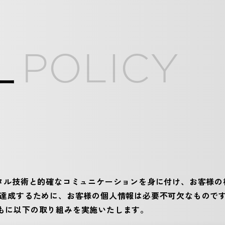
Y
P
O
L
I
C
Y
ー
ジタル技術と的確なコミュニケーションを身に付け、お客様
を達成するために、お客様の個人情報は必要不可欠なもので
もに以下の取り組みを実施いたします。