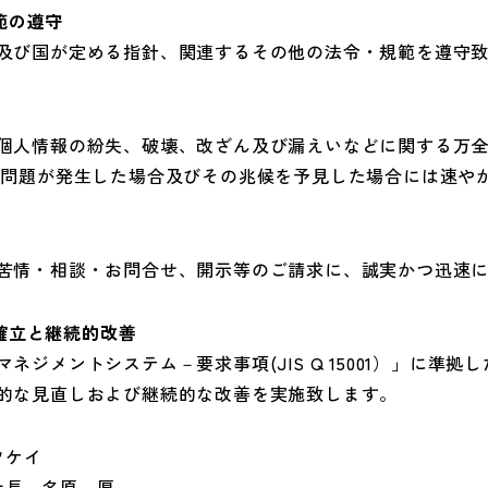
範の遵守
及び国が定める指針、関連するその他の法令・規範を遵守
個人情報の紛失、破壊、改ざん及び漏えいなどに関する万
一問題が発生した場合及びその兆候を予見した場合には速や
苦情・相談・お問合せ、開示等のご請求に、誠実かつ迅速
確立と継続的改善
ジメントシステム－要求事項(JIS Q 15001）」に準
的な見直しおよび継続的な改善を実施致します。
ツケイ
社長 名原 厚